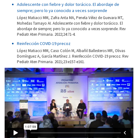
Adolescente con fiebre y dolor torácico. El abordaje de
siempre; pero lo ya conocido a veces sorprende
López Matiacci MM, Zafra Anta MA, Penela Vélez de Guevara MT,
Mohedas Tamayo AI. Adolescente con fiebre y dolor torácico. El
abordaje de siempre; pero lo ya conocido a veces sorprende. Rev
Pediatr Aten Primaria. 2022;24:71-4.
Reinfección COVID-19 precoz
López Matiacci MM, Caso Colón M, Albañil Ballesteros MR, Olivas
Domínguez A, García Martínez J. Reinfección COVID-19 precoz. Rev
Pediatr Aten Primaria. 2021;23:e157-e161.