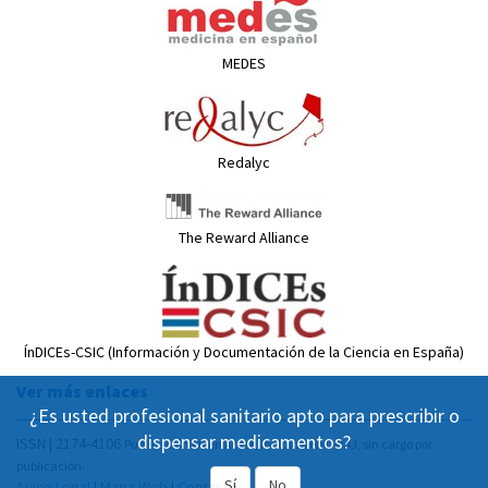
MEDES
Redalyc
The Reward Alliance
ÍnDICEs-CSIC (Información y Documentación de la Ciencia en España)
Ver más enlaces
¿Es usted profesional sanitario apto para prescribir o
dispensar medicamentos?
ISSN | 2174-4106
Publicación Open Acess, incluida en DOAJ, sin cargo por
publicación.
Sí
No
Aviso Legal
|
Mapa Web
|
Contacto