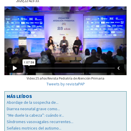
2020;22:423-33.
Video 25 años Revista Pediatría de Atención Primaria
Tweets by revistaPAP
MÁS LEÍDOS
Abordaje de la sospecha de...
Diarrea neonatal grave como...
“Me duele la cabeza”: cuándo ir...
Síndromes vasovagales recurrentes...
Señales motrices del autismo...