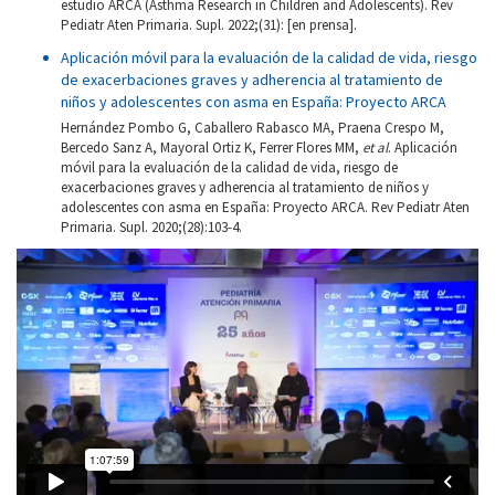
estudio ARCA (Asthma Research in Children and Adolescents). Rev
Pediatr Aten Primaria. Supl. 2022;(31): [en prensa].
Aplicación móvil para la evaluación de la calidad de vida, riesgo
de exacerbaciones graves y adherencia al tratamiento de
niños y adolescentes con asma en España: Proyecto ARCA
Hernández Pombo G, Caballero Rabasco MA, Praena Crespo M,
Bercedo Sanz A, Mayoral Ortiz K, Ferrer Flores MM,
et al
. Aplicación
móvil para la evaluación de la calidad de vida, riesgo de
exacerbaciones graves y adherencia al tratamiento de niños y
adolescentes con asma en España: Proyecto ARCA. Rev Pediatr Aten
Primaria. Supl. 2020;(28):103-4.