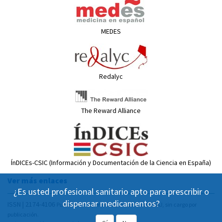
MEDES
Redalyc
The Reward Alliance
ÍnDICEs-CSIC (Información y Documentación de la Ciencia en España)
Ver más enlaces
¿Es usted profesional sanitario apto para prescribir o
dispensar medicamentos?
ISSN | 2174-4106
Publicación Open Acess, incluida en DOAJ, sin cargo por
publicación.