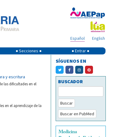
Español
English
● Secciones ●
● Entrar ●
SÍGUENOS EN
ura y escritura
BUSCADOR
 las dificultades en el
Buscar
es en el aprendizaje de la
Buscar en PubMed