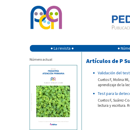
● La revista ●
● Númer
Número actual
Artículos de P S
Validación del test
Cuetos F, Molina MI,
aprendizaje de la lec
Test para la detec
Cuetos F, Suárez-Coa
lectura y escritura. 