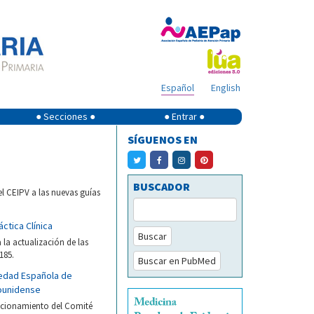
Español
English
● Secciones ●
● Entrar ●
SÍGUENOS EN
BUSCADOR
l CEIPV a las nuevas guías
ctica Clínica
Buscar
 la actualización de las
185.
Buscar en PubMed
iedad Española de
dounidense
icionamiento del Comité