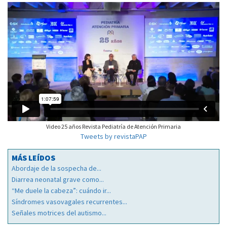
Video 25 años Revista Pediatría de Atención Primaria
Tweets by revistaPAP
MÁS LEÍDOS
Abordaje de la sospecha de...
Diarrea neonatal grave como...
“Me duele la cabeza”: cuándo ir...
Síndromes vasovagales recurrentes...
Señales motrices del autismo...