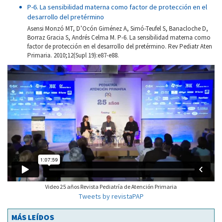
P-6. La sensibilidad materna como factor de protección en el
desarrollo del pretérmino
Asensi Monzó MT, D’Ocón Giménez A, Simó-Teufel S, Banacloche D,
Borraz Gracia S, Andrés Celma M. P-6. La sensibilidad materna como
factor de protección en el desarrollo del pretérmino. Rev Pediatr Aten
Primaria. 2010;12(Supl 19):e87-e88.
Video 25 años Revista Pediatría de Atención Primaria
Tweets by revistaPAP
MÁS LEÍDOS