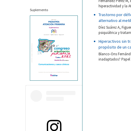
Fernández Pérez M, E
hiperactividad y la 
Suplemento
Trastorno por défi
alternativo al meti
Díez Suárez A, Figue
psiquiátrica y trata
Hiperactivos sin t
propósito de un c
Blanco-Ons Fernánde
inadaptados? Papel d