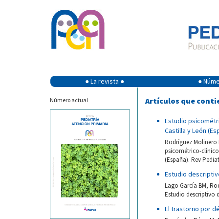
● La revista ●
● Númer
Artículos que conti
Número actual
Estudio psicométri
Castilla y León (Es
Rodríguez Molinero L
psicométrico-clínico
(España). Rev Pediat
Estudio descripti
Lago García BM, Rod
Estudio descriptivo 
El trastorno por d