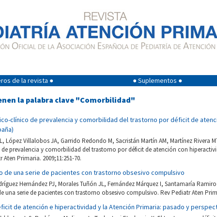
os de la revista ●
● Suplementos ●
enen la palabra clave "Comorbilidad"
co-clínico de prevalencia y comorbilidad del trastorno por déficit de atenc
paña)
, López Villalobos JA, Garrido Redondo M, Sacristán Martín AM, Martínez Rivera MT
 de prevalencia y comorbilidad del trastorno por déficit de atención con hiperactivi
r Aten Primaria. 2009;11:251-70.
vo de una serie de pacientes con trastorno obsesivo compulsivo
ríguez Hernández PJ, Morales Tuñón JL, Fernández Márquez I, Santamaría Ramiro
de una serie de pacientes con trastorno obsesivo compulsivo. Rev Pediatr Aten Prima
éficit de atención e hiperactividad y la Atención Primaria: pasado y perspec