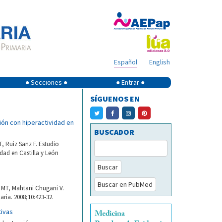
Español
English
● Secciones ●
● Entrar ●
SÍGUENOS EN
ión con hiperactividad en
BUSCADOR
, Ruiz Sanz F. Estudio
dad en Castilla y León
Buscar
Buscar en PubMed
 MT, Mahtani Chugani V.
ria. 2008;10:423-32.
tivas