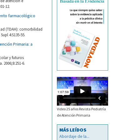
 de atención e
101-12.
iento farmacológico
idad (TDAH): comorbilidad
 Supl 4:S135-55.
ención Primaria: a
olar y futuros
. 2006;8:251-6.
Video 25 años Revista Pediatría
de Atención Primaria
MÁS LEÍDOS
Abordaje de la...