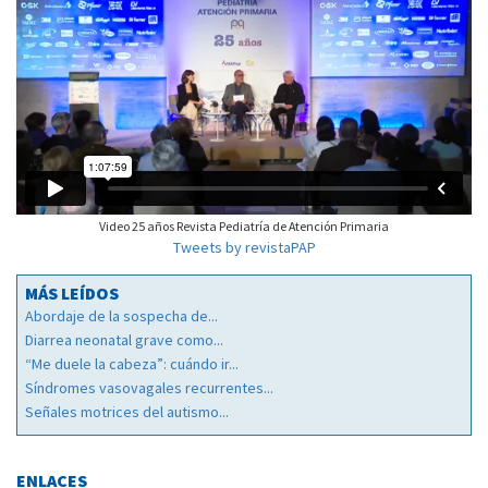
Video 25 años Revista Pediatría de Atención Primaria
Tweets by revistaPAP
MÁS LEÍDOS
Abordaje de la sospecha de...
Diarrea neonatal grave como...
“Me duele la cabeza”: cuándo ir...
Síndromes vasovagales recurrentes...
Señales motrices del autismo...
ENLACES