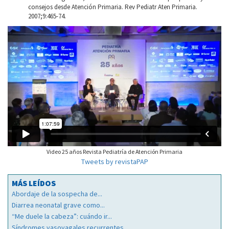
consejos desde Atención Primaria. Rev Pediatr Aten Primaria.
2007;9:465-74.
Video 25 años Revista Pediatría de Atención Primaria
Tweets by revistaPAP
MÁS LEÍDOS
Abordaje de la sospecha de...
Diarrea neonatal grave como...
“Me duele la cabeza”: cuándo ir...
Síndromes vasovagales recurrentes...