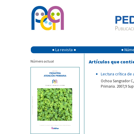
● La revista ●
● Númer
Artículos que conti
Número actual
Lectura crítica de 
Ochoa Sangrador C, M
Primaria. 2007;9 Supl