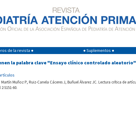
os de la revista ●
● Suplementos ●
enen la palabra clave "Ensayo clínico controlado aleatorio"
artículos
artín Muñoz P, Ruiz-Canela Cáceres J, Buñuel Álvarez JC. Lectura crítica de artícu
 2:S151-60.