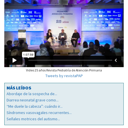
Video 25 años Revista Pediatría de Atención Primaria
Tweets by revistaPAP
MÁS LEÍDOS
Abordaje de la sospecha de...
Diarrea neonatal grave como...
“Me duele la cabeza”: cuándo ir...
Síndromes vasovagales recurrentes...
Señales motrices del autismo...