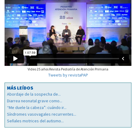
Video 25 años Revista Pediatría de Atención Primaria
Tweets by revistaPAP
MÁS LEÍDOS
Abordaje de la sospecha de...
Diarrea neonatal grave como...
“Me duele la cabeza”: cuándo ir...
Síndromes vasovagales recurrentes...
Señales motrices del autismo...