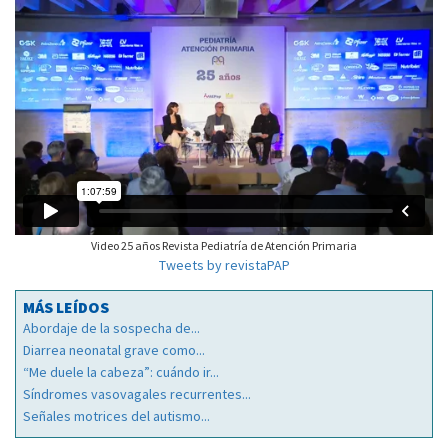
Video 25 años Revista Pediatría de Atención Primaria
Tweets by revistaPAP
MÁS LEÍDOS
Abordaje de la sospecha de...
Diarrea neonatal grave como...
“Me duele la cabeza”: cuándo ir...
Síndromes vasovagales recurrentes...
Señales motrices del autismo...