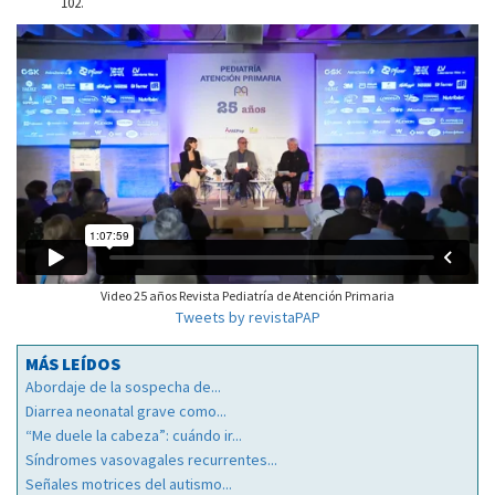
102.
Video 25 años Revista Pediatría de Atención Primaria
Tweets by revistaPAP
MÁS LEÍDOS
Abordaje de la sospecha de...
Diarrea neonatal grave como...
“Me duele la cabeza”: cuándo ir...
Síndromes vasovagales recurrentes...
Señales motrices del autismo...