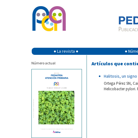
● La revista ●
● Númer
Artículos que conti
Número actual
Halitosis, un sign
Ortega Pérez SN, Cañ
Helicobacter pylori.