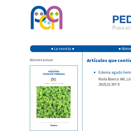
● La revista ●
● Númer
Artículos que cont
Número actual
Edema agudo hemo
Riola Blanco AM, Ló
2019;21:397-9.