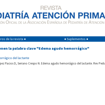
os de la revista ●
● Suplementos ●
ienen la palabra clave "Edema agudo hemorrágico"
rrágico del lactante
pez Pacios D, Serrano Crespo N. Edema agudo hemorrágico del lactante. Rev Pedia