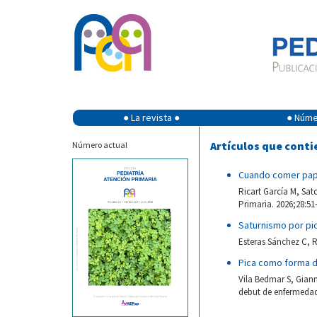
● La revista ●
● Númer
Artículos que conti
Número actual
Cuando comer papel
Ricart García M, Sat
Primaria. 2026;28:51-
Saturnismo por pi
Esteras Sánchez C, 
Pica como forma 
Vila Bedmar S, Gian
debut de enfermedad 