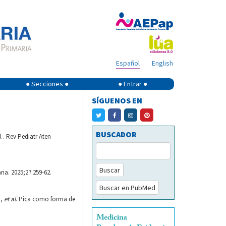
Español
English
● Secciones ●
● Entrar ●
SÍGUENOS EN
BUSCADOR
 . Rev Pediatr Aten
Buscar
ia. 2025;27:259-62.
Buscar en PubMed
M,
et al
. Pica como forma de