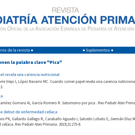
os de la revista ●
● Suplementos ●
enen la palabra clave "Pica"
 revela una carencia nutricional
orre Viejo I, López Navarro MC. Cuando comer papel revela una carencia nutricional
3.
ca
Ramírez Gomara AI, García Romero R. Saturnismo por pica . Rev Pediatr Aten Primar
de debut de enfermedad celíaca
nini PK, Gallardo Gallego R, Carabaño Aguado I, Salcedo Lobato E, Germán Díaz 
celíaca. Rev Pediatr Aten Primaria. 2019;21:275-8.