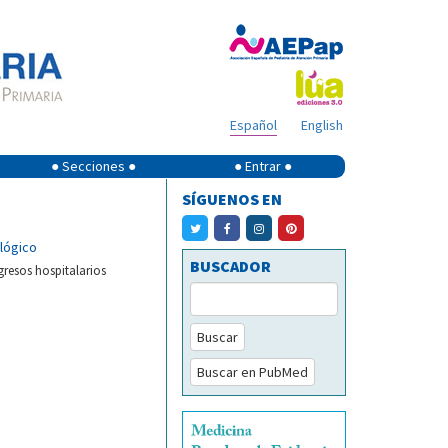
Español
English
● Secciones ●
● Entrar ●
SÍGUENOS EN
ológico
BUSCADOR
gresos hospitalarios
Buscar
Buscar en PubMed