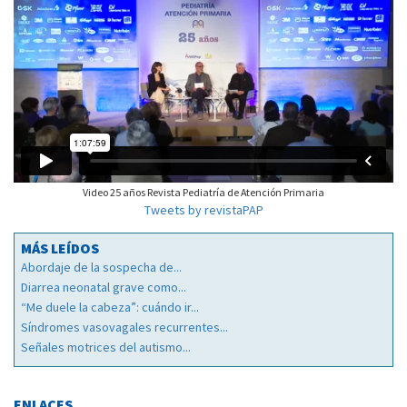
Video 25 años Revista Pediatría de Atención Primaria
Tweets by revistaPAP
MÁS LEÍDOS
Abordaje de la sospecha de...
Diarrea neonatal grave como...
“Me duele la cabeza”: cuándo ir...
Síndromes vasovagales recurrentes...
Señales motrices del autismo...
ENLACES