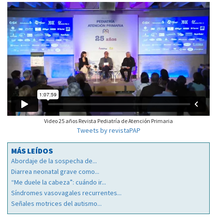
Video 25 años Revista Pediatría de Atención Primaria
Tweets by revistaPAP
MÁS LEÍDOS
Abordaje de la sospecha de...
Diarrea neonatal grave como...
“Me duele la cabeza”: cuándo ir...
Síndromes vasovagales recurrentes...
Señales motrices del autismo...