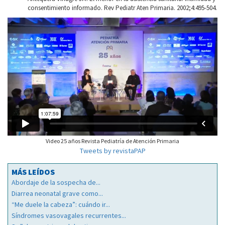
consentimiento informado. Rev Pediatr Aten Primaria. 2002;4:495-504.
Video 25 años Revista Pediatría de Atención Primaria
Tweets by revistaPAP
MÁS LEÍDOS
Abordaje de la sospecha de...
Diarrea neonatal grave como...
“Me duele la cabeza”: cuándo ir...
Síndromes vasovagales recurrentes...