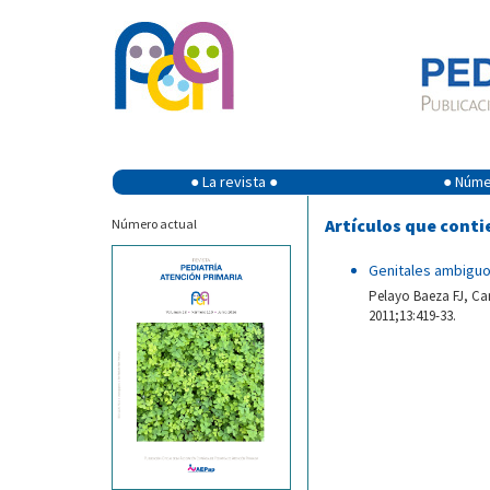
● La revista ●
● Númer
Artículos que conti
Número actual
Genitales ambigu
Pelayo Baeza FJ, Ca
2011;13:419-33.