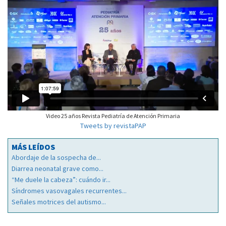
Video 25 años Revista Pediatría de Atención Primaria
Tweets by revistaPAP
MÁS LEÍDOS
Abordaje de la sospecha de...
Diarrea neonatal grave como...
“Me duele la cabeza”: cuándo ir...
Síndromes vasovagales recurrentes...
Señales motrices del autismo...