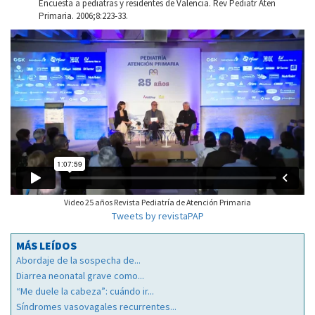
Encuesta a pediatras y residentes de Valencia. Rev Pediatr Aten
Primaria. 2006;8:223-33.
Video 25 años Revista Pediatría de Atención Primaria
Tweets by revistaPAP
MÁS LEÍDOS
Abordaje de la sospecha de...
Diarrea neonatal grave como...
“Me duele la cabeza”: cuándo ir...
Síndromes vasovagales recurrentes...