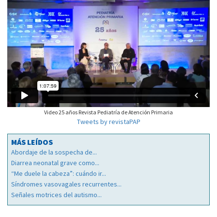
Video 25 años Revista Pediatría de Atención Primaria
Tweets by revistaPAP
MÁS LEÍDOS
Abordaje de la sospecha de...
Diarrea neonatal grave como...
“Me duele la cabeza”: cuándo ir...
Síndromes vasovagales recurrentes...
Señales motrices del autismo...