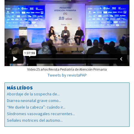
Video 25 años Revista Pediatría de Atención Primaria
Tweets by revistaPAP
MÁS LEÍDOS
Abordaje de la sospecha de...
Diarrea neonatal grave como...
“Me duele la cabeza”: cuándo ir...
Síndromes vasovagales recurrentes...
Señales motrices del autismo...