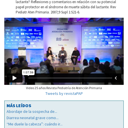
lactante? Reflexiones y comentarios en relación con su potencial
papel protector en el síndrome de muerte súbita del lactante. Rev
Pediatr Aten Primaria. 2007;9 Supl 1:S21-6.
Video 25 años Revista Pediatría de Atención Primaria
Tweets by revistaPAP
MÁS LEÍDOS
Abordaje de la sospecha de...
Diarrea neonatal grave como...
“Me duele la cabeza”: cuándo ir...