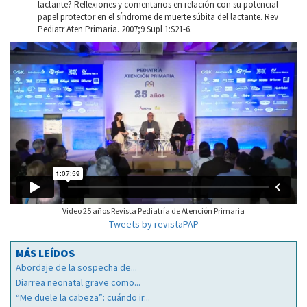
lactante? Reflexiones y comentarios en relación con su potencial
papel protector en el síndrome de muerte súbita del lactante. Rev
Pediatr Aten Primaria. 2007;9 Supl 1:S21-6.
Video 25 años Revista Pediatría de Atención Primaria
Tweets by revistaPAP
MÁS LEÍDOS
Abordaje de la sospecha de...
Diarrea neonatal grave como...
“Me duele la cabeza”: cuándo ir...