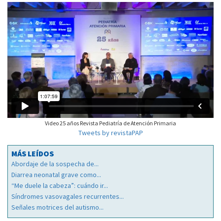
Video 25 años Revista Pediatría de Atención Primaria
Tweets by revistaPAP
MÁS LEÍDOS
Abordaje de la sospecha de...
Diarrea neonatal grave como...
“Me duele la cabeza”: cuándo ir...
Síndromes vasovagales recurrentes...
Señales motrices del autismo...