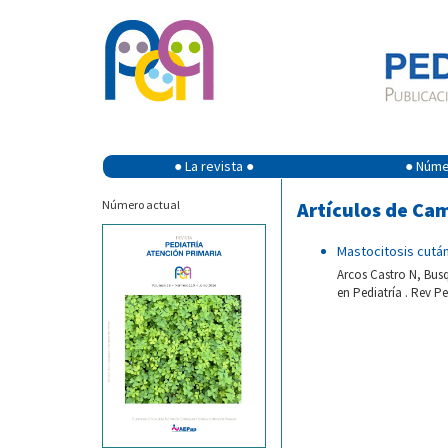
● La revista ●
● Númer
Número actual
Artículos de Ca
Mastocitosis cután
Arcos Castro N, Bus
en Pediatría . Rev Pe