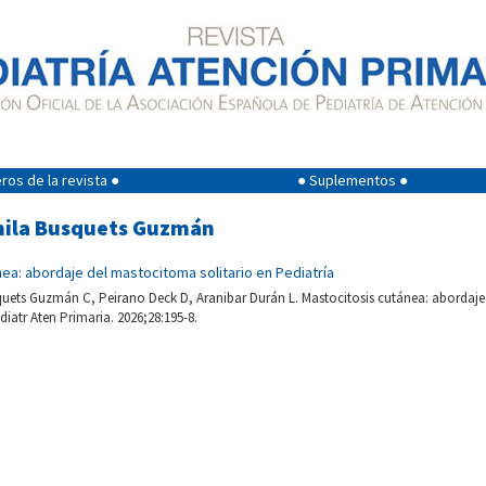
os de la revista ●
● Suplementos ●
mila Busquets Guzmán
ea: abordaje del mastocitoma solitario en Pediatría
quets Guzmán C, Peirano Deck D, Aranibar Durán L. Mastocitosis cutánea: abordaje
diatr Aten Primaria. 2026;28:195-8.