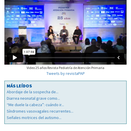
Video 25 años Revista Pediatría de Atención Primaria
Tweets by revistaPAP
MÁS LEÍDOS
Abordaje de la sospecha de...
Diarrea neonatal grave como...
“Me duele la cabeza”: cuándo ir...
Síndromes vasovagales recurrentes...
Señales motrices del autismo...