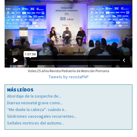
Video 25 años Revista Pediatría de Atención Primaria
Tweets by revistaPAP
MÁS LEÍDOS
Abordaje de la sospecha de...
Diarrea neonatal grave como...
“Me duele la cabeza”: cuándo ir...
Síndromes vasovagales recurrentes...
Señales motrices del autismo...