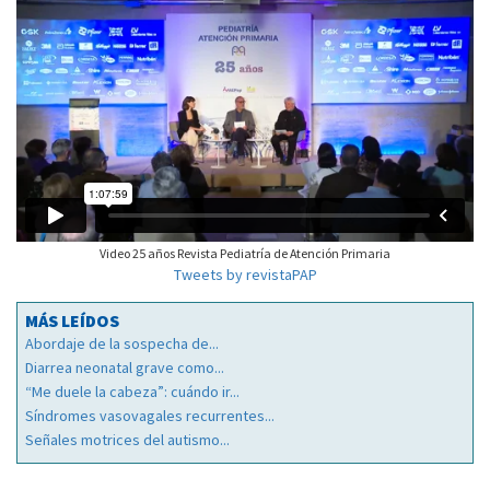
Video 25 años Revista Pediatría de Atención Primaria
Tweets by revistaPAP
MÁS LEÍDOS
Abordaje de la sospecha de...
Diarrea neonatal grave como...
“Me duele la cabeza”: cuándo ir...
Síndromes vasovagales recurrentes...
Señales motrices del autismo...