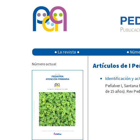
● La revista ●
● Númer
Número actual
Artículos de I P
Identificación y a
Peñalver I, Santana 
de 15 años). Rev Ped