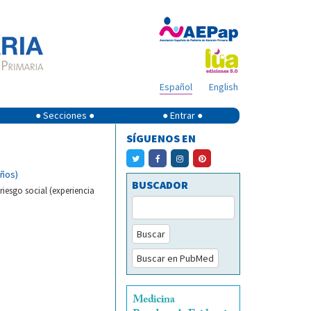
Español
English
● Secciones ●
● Entrar ●
SÍGUENOS EN
años)
BUSCADOR
riesgo social (experiencia
Buscar
Buscar en PubMed