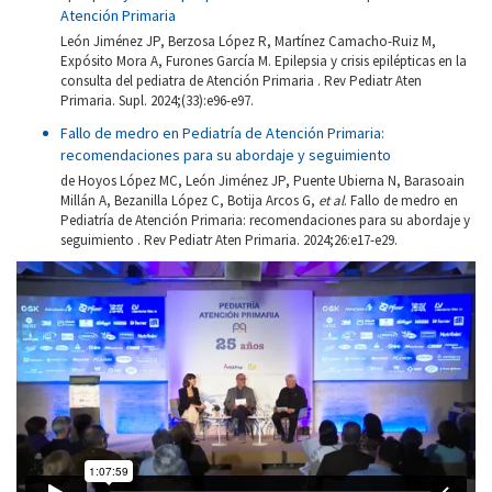
Atención Primaria
León Jiménez JP, Berzosa López R, Martínez Camacho-Ruiz M,
Expósito Mora A, Furones García M. Epilepsia y crisis epilépticas en la
consulta del pediatra de Atención Primaria . Rev Pediatr Aten
Primaria. Supl. 2024;(33):e96-e97.
Fallo de medro en Pediatría de Atención Primaria:
recomendaciones para su abordaje y seguimiento
de Hoyos López MC, León Jiménez JP, Puente Ubierna N, Barasoain
Millán A, Bezanilla López C, Botija Arcos G,
et al
. Fallo de medro en
Pediatría de Atención Primaria: recomendaciones para su abordaje y
seguimiento . Rev Pediatr Aten Primaria. 2024;26:e17-e29.