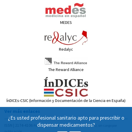
MEDES
Redalyc
The Reward Alliance
ÍnDICEs-CSIC (Información y Documentación de la Ciencia en España)
Ver más enlaces
¿Es usted profesional sanitario apto para prescribir o
dispensar medicamentos?
ISSN | 2174-4106
Publicación Open Acess, incluida en DOAJ, sin cargo por
publicación.