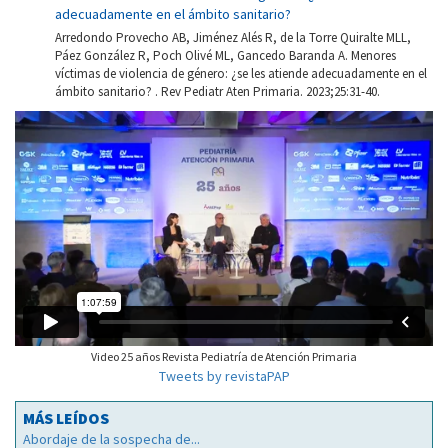
adecuadamente en el ámbito sanitario?
Arredondo Provecho AB, Jiménez Alés R, de la Torre Quiralte MLL,
Páez González R, Poch Olivé ML, Gancedo Baranda A. Menores
víctimas de violencia de género: ¿se les atiende adecuadamente en el
ámbito sanitario? . Rev Pediatr Aten Primaria. 2023;25:31-40.
Video 25 años Revista Pediatría de Atención Primaria
Tweets by revistaPAP
MÁS LEÍDOS
Abordaje de la sospecha de...