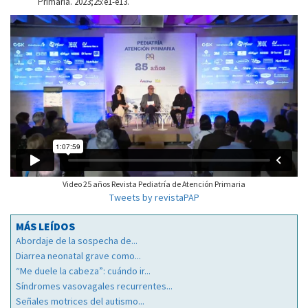
Primaria. 2023;25:e1-e13.
Video 25 años Revista Pediatría de Atención Primaria
Tweets by revistaPAP
MÁS LEÍDOS
Abordaje de la sospecha de...
Diarrea neonatal grave como...
“Me duele la cabeza”: cuándo ir...
Síndromes vasovagales recurrentes...
Señales motrices del autismo...