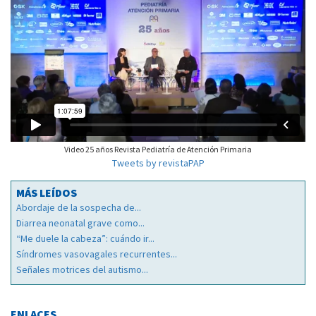
Video 25 años Revista Pediatría de Atención Primaria
Tweets by revistaPAP
MÁS LEÍDOS
Abordaje de la sospecha de...
Diarrea neonatal grave como...
“Me duele la cabeza”: cuándo ir...
Síndromes vasovagales recurrentes...
Señales motrices del autismo...
ENLACES