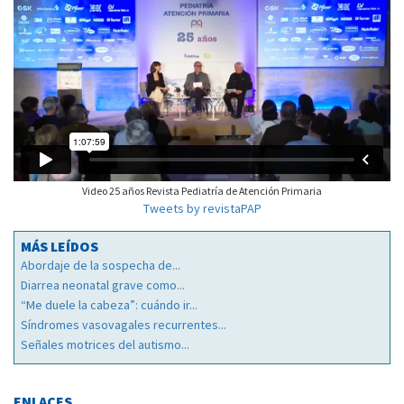
Video 25 años Revista Pediatría de Atención Primaria
Tweets by revistaPAP
MÁS LEÍDOS
Abordaje de la sospecha de...
Diarrea neonatal grave como...
“Me duele la cabeza”: cuándo ir...
Síndromes vasovagales recurrentes...
Señales motrices del autismo...
ENLACES