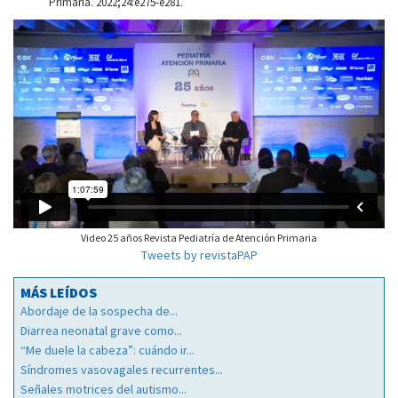
Primaria. 2022;24:e275-e281.
Video 25 años Revista Pediatría de Atención Primaria
Tweets by revistaPAP
MÁS LEÍDOS
Abordaje de la sospecha de...
Diarrea neonatal grave como...
“Me duele la cabeza”: cuándo ir...
Síndromes vasovagales recurrentes...
Señales motrices del autismo...