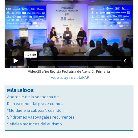
Video 25 años Revista Pediatría de Atención Primaria
Tweets by revistaPAP
MÁS LEÍDOS
Abordaje de la sospecha de...
Diarrea neonatal grave como...
“Me duele la cabeza”: cuándo ir...
Síndromes vasovagales recurrentes...
Señales motrices del autismo...