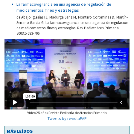
La farmacovigilancia en una agencia de regulación de
medicamentos: fines y estrategias
de Abajo Iglesias FJ, Madurga Sanz M, Montero Corominas D, Martín-
Serrano García G. La farmacovigilancia en una agencia de regulación
de medicamentos: fines y estrategias. Rev Pediatr Aten Primaria.
2003;5:683-706.
Video 25 años Revista Pediatría de Atención Primaria
Tweets by revistaPAP
MÁS LEÍDOS