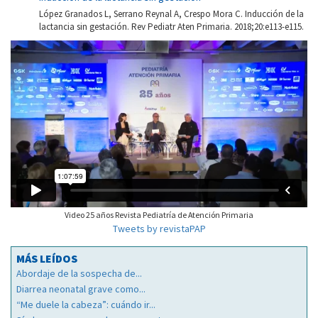
López Granados L, Serrano Reynal A, Crespo Mora C. Inducción de la
lactancia sin gestación. Rev Pediatr Aten Primaria. 2018;20:e113-e115.
Video 25 años Revista Pediatría de Atención Primaria
Tweets by revistaPAP
MÁS LEÍDOS
Abordaje de la sospecha de...
Diarrea neonatal grave como...
“Me duele la cabeza”: cuándo ir...