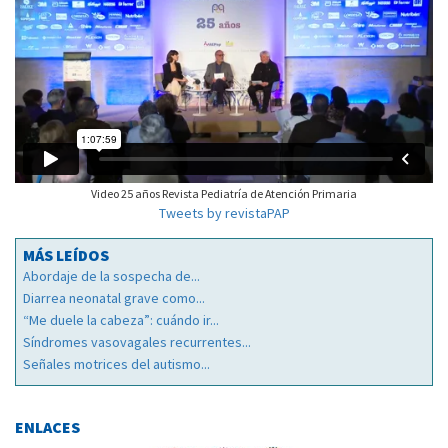
Video 25 años Revista Pediatría de Atención Primaria
Tweets by revistaPAP
MÁS LEÍDOS
Abordaje de la sospecha de...
Diarrea neonatal grave como...
“Me duele la cabeza”: cuándo ir...
Síndromes vasovagales recurrentes...
Señales motrices del autismo...
ENLACES