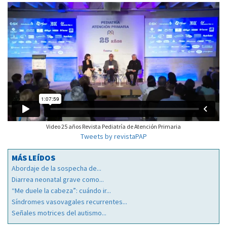
Video 25 años Revista Pediatría de Atención Primaria
Tweets by revistaPAP
MÁS LEÍDOS
Abordaje de la sospecha de...
Diarrea neonatal grave como...
“Me duele la cabeza”: cuándo ir...
Síndromes vasovagales recurrentes...
Señales motrices del autismo...