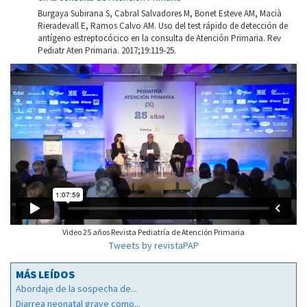
Burgaya Subirana S, Cabral Salvadores M, Bonet Esteve AM, Macià
Rieradevall E, Ramos Calvo AM. Uso del test rápido de detección de
antígeno estreptocócico en la consulta de Atención Primaria. Rev
Pediatr Aten Primaria. 2017;19:119-25.
Video 25 años Revista Pediatría de Atención Primaria
Tweets by revistaPAP
MÁS LEÍDOS
Abordaje de la sospecha de...
Diarrea neonatal grave como...