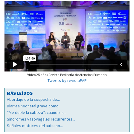
Video 25 años Revista Pediatría de Atención Primaria
Tweets by revistaPAP
MÁS LEÍDOS
Abordaje de la sospecha de...
Diarrea neonatal grave como...
“Me duele la cabeza”: cuándo ir...
Síndromes vasovagales recurrentes...
Señales motrices del autismo...