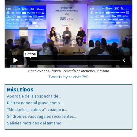
Video 25 años Revista Pediatría de Atención Primaria
Tweets by revistaPAP
MÁS LEÍDOS
Abordaje de la sospecha de...
Diarrea neonatal grave como...
“Me duele la cabeza”: cuándo ir...
Síndromes vasovagales recurrentes...
Señales motrices del autismo...