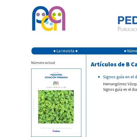
● La revista ●
● Númer
Número actual
Artículos de B C
Signos guía en el
Hernangómez Vázquez
Signos guía en el di